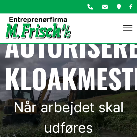
OG
Gå
til
hovedindhold
AUTORISER
KLOAKMEST
​Når arbejdet skal
udføres