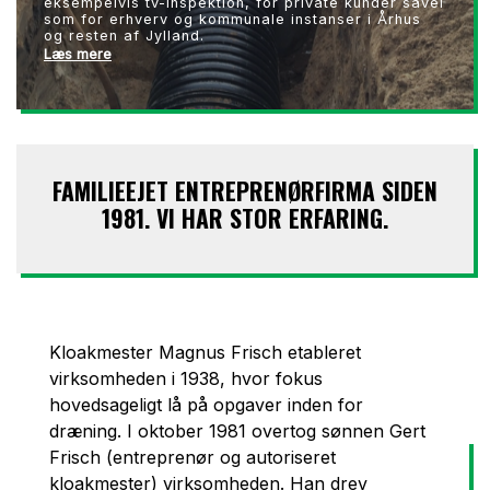
eksempelvis tv-inspektion, for private kunder såvel
som for erhverv og kommunale instanser i Århus
og resten af Jylland.
Læs mere
FAMILIEEJET ENTREPRENØRFIRMA SIDEN
1981. VI HAR STOR ERFARING.
Kloakmester Magnus Frisch etableret
virksomheden i 1938, hvor fokus
hovedsageligt lå på opgaver inden for
dræning. I oktober 1981 overtog sønnen Gert
Frisch (entreprenør og autoriseret
kloakmester) virksomheden. Han drev