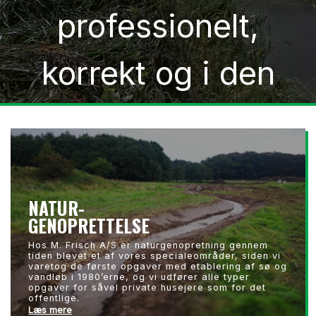
professionelt,
korrekt og i den
højeste kvalitet er
vi den helt rette
NATUR-
samarbejdspartner.
GENOPRETTELSE
Hos M. Frisch A/S er naturgenopretning gennem
tiden blevet et af vores specialeområder, siden vi
varetog de første opgaver med etablering af sø og
KONTAKT OS
vandløb i 1980’erne, og vi udfører alle typer
opgaver for såvel private husejere som for det
offentlige.
Læs mere